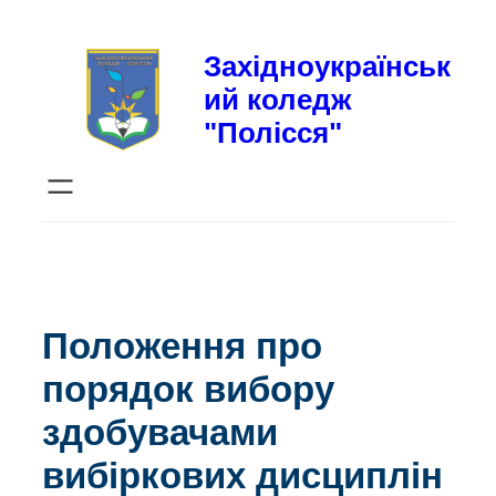
Перейти
до
Західноукраїнськ
вмісту
ий коледж
"Полісся"
Положення про
порядок вибору
здобувачами
вибіркових дисциплін